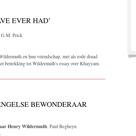
AVE EVER HAD’
y G.M. Prick
 Wildermuth en hun vriendschap, met als rode draad
et betrekking tot Wildermuth’s essay over Khayyam.
N ENGELSE BEWONDERAAR
raar Henry Wildermuth
. Paul Begheyn
.