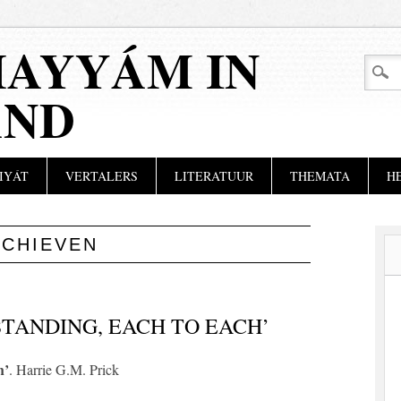
AYYÁM IN
AND
IYÁT
VERTALERS
LITERATUUR
THEMATA
H
RCHIEVEN
TANDING, EACH TO EACH’
h’
. Harrie G.M. Prick