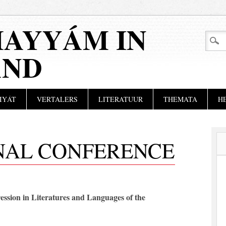
AYYÁM IN
AND
IYÁT
VERTALERS
LITERATUUR
THEMATA
H
NAL CONFERENCE
ession in Literatures and Languages of the