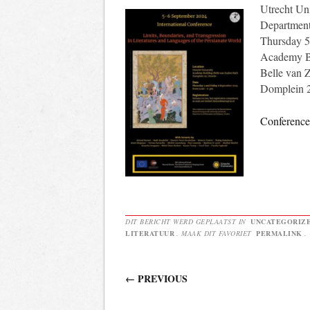
Utrecht Uni
Department
Thursday 5
Academy B
Belle van 
Domplein 
Conferenc
DIT BERICHT WERD GEPLAATST IN
UNCATEGORIZ
LITERATUUR
. MAAK DIT FAVORIET
PERMALINK
.
Berichtnavigatie
←
PREVIOUS