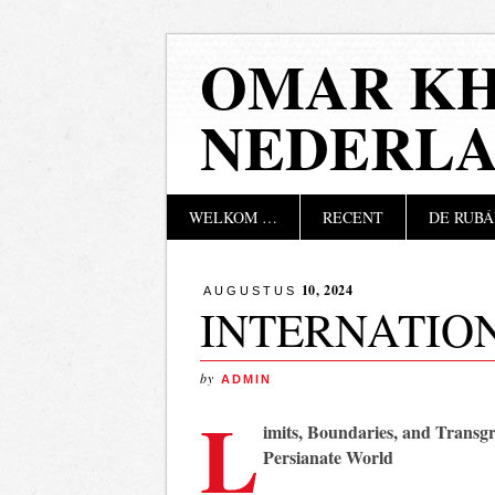
OMAR KH
NEDERL
Hoofdmenu
Naar
WELKOM …
RECENT
DE RUBÁ
de
inhoud
springen
10, 2024
AUGUSTUS
INTERNATIO
by
ADMIN
L
imits, Boundaries, and Transgr
Persianate World