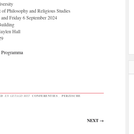
versity
 of Philosophy and Religious Studies
 and Friday 6 September 2024
uilding
Zuylen Hall
29
e Programma
ED
EN GETAGD MET
CONFERENTIES
,
PERZISCHE
NEXT
→