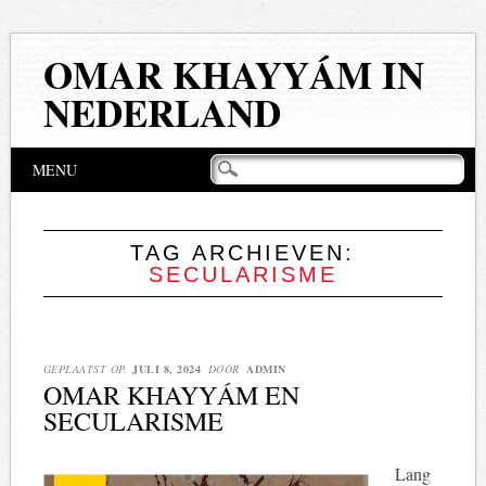
OMAR KHAYYÁM IN
NEDERLAND
Hoofdmenu
Naar
MENU
de
inhoud
springen
TAG ARCHIEVEN:
SECULARISME
GEPLAATST OP
JULI 8, 2024
DOOR
ADMIN
OMAR KHAYYÁM EN
SECULARISME
Lang