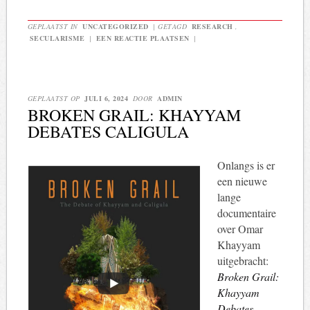
GEPLAATST IN
UNCATEGORIZED
|
GETAGD
RESEARCH
,
SECULARISME
|
EEN REACTIE PLAATSEN
|
GEPLAATST OP
JULI 6, 2024
DOOR
ADMIN
BROKEN GRAIL: KHAYYAM
DEBATES CALIGULA
Onlangs is er
een nieuwe
lange
documentaire
over Omar
Khayyam
uitgebracht:
Broken Grail:
Khayyam
Debates