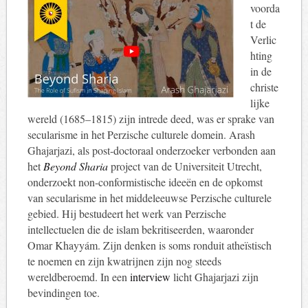
voorda
t de
Verlic
hting
in de
christe
lijke
wereld (1685–1815) zijn intrede deed, was er sprake van
secularisme in het Perzische culturele domein. Arash
Ghajarjazi, als post-doctoraal onderzoeker verbonden aan
het
Beyond Sharia
project van de Universiteit Utrecht,
onderzoekt non-conformistische ideeën en de opkomst
van secularisme in het middeleeuwse Perzische culturele
gebied. Hij bestudeert het werk van Perzische
intellectuelen die de islam bekritiseerden, waaronder
Omar Khayyám. Zijn denken is soms ronduit atheïstisch
te noemen en zijn kwatrijnen zijn nog steeds
wereldberoemd. In een
interview
licht Ghajarjazi zijn
bevindingen toe.