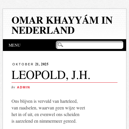
OMAR KHAYYÁM IN
NEDERLAND
Hoofdmenu
Naar
MENU
de
inhoud
springen
21, 2025
OKTOBER
LEOPOLD, J.H.
by
ADMIN
Ons blijven is vervuld van harteleed,
van raadselen, waarvan geen wijze weet
het in of uit, en evenwel ons scheiden
is aarzelend en nimmermeer gereed.