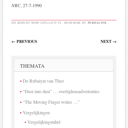
NRC
, 27-7-1990
DIT BERICHT WERD GEPLAATST IN . BOOKMARK DE
PERMALINK
.
Berichtnavigatie
←
PREVIOUS
NEXT
→
THEMATA
De Rubaiyat van Theo
“Dust into dust” … overlijdensadvertenties
“The Moving Finger writes …”
Vergelijkingen
Vergelijkingstabel