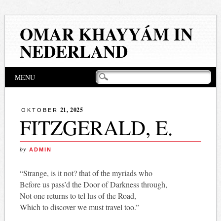
OMAR KHAYYÁM IN
NEDERLAND
Hoofdmenu
Naar
MENU
de
inhoud
springen
21, 2025
OKTOBER
FITZGERALD, E.
by
ADMIN
“Strange, is it not? that of the myriads who
Before us pass’d the Door of Darkness through,
Not one returns to tel lus of the Road,
Which to discover we must travel too.”