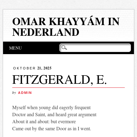
OMAR KHAYYÁM IN
NEDERLAND
Hoofdmenu
Naar
MENU
de
inhoud
springen
21, 2025
OKTOBER
FITZGERALD, E.
by
ADMIN
Myself when young did eagerly frequent
Doctor and Saint, and heard great argument
About it and about: but evermore
Came out by the same Door as in I went.