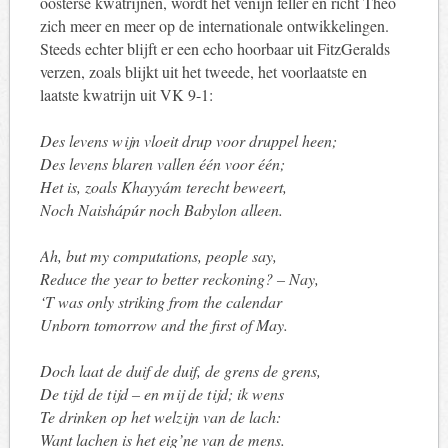
oosterse kwatrijnen, wordt het venijn feller en richt Theo
zich meer en meer op de internationale ontwikkelingen.
Steeds echter blijft er een echo hoorbaar uit FitzGeralds
verzen, zoals blijkt uit het tweede, het voorlaatste en
laatste kwatrijn uit VK 9-1:
Des levens wijn vloeit drup voor druppel heen;
Des levens blaren vallen één voor één;
Het is, zoals Khayyám terecht beweert,
Noch Naishápúr noch Babylon alleen.
Ah, but my computations, people say,
Reduce the year to better reckoning? – Nay,
‘T was only striking from the calendar
Unborn tomorrow and the first of May.
Doch laat de duif de duif, de grens de grens,
De tijd de tijd – en mij de tijd; ik wens
Te drinken op het welzijn van de lach:
Want lachen is het eig’ne van de mens.