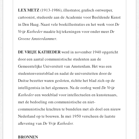
21
6
1946
27 sept.
BNV
60
LEX METZ
(1913-1986), illustrator, grafisch ontwerper,
cartoonist, studeerde aan de Academie voor Beeldende Kunst
22
6
1946
4 okt.
INK II
13
in Den Haag. Naast vele boekillustraties en het werk voor
De
23
6
1946
11 okt.
INK III
22
Vrije Katheder
maakte hij tekeningen voor onder meer
De
Groene Amsterdammer
.
24
6
1946
18 okt.
INK IV
29
25
6
1946
25 okt.
INK V
30
DE VRIJE KATHEDER
werd in november 1940 opgericht
door een aantal communistische studenten aan de
26
6
1946
1 nov.
INK V
41
Gemeentelijke Universiteit van Amsterdam. Het was een
27
6
1946
8 nov.
INK VI
58
studentenverzetsblad en nadat de universiteiten door de
Duitse bezetter waren gesloten, richtte het blad zich op de
28
6
1946
15 nov.
INK VIII
17
intelligentsia in het algemeen. Na de oorlog werd
De Vrije
31
6
1946
6 dec.
INK IX
43
Katheder
een weekblad voor intellectuelen en kunstenaars,
met de bedoeling om communistische en niet-
32
6
1946
13 dec.
INK X
26
communistische krachten te bundelen met als doel een nieuw
33
6
1946
23 dec.
INK
49
Nederland op te bouwen. In mei 1950 verscheen de laatste
aflevering van
De Vrije Katheder.
35
6
1947
3 jan.
INK XII
65
37
6
1947
17 jan.
INK XIII
7
BRONNEN