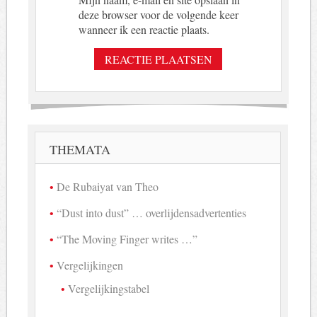
15
7
1947
8 aug.
INK XL
44
deze browser voor de volgende keer
wanneer ik een reactie plaats.
18
7
1947
29 aug.
INK XLIII
2
19
7
1947
5 sept.
INK XLIV
83
19
7
1947
5 sept.
INK XLIV
84
20
7
1947
12 sept.
INK XLV
79
22
7
1947
26 sept.
INK XLVII
5
THEMATA
23
7
1947
3 okt.
INK XLVIII
51
24
7
1947
10 okt.
INK XLIX
28
De Rubaiyat van Theo
25
7
1947
17 okt.
INK XLX
19
“Dust into dust” … overlijdensadvertenties
26
7
1947
24 okt.
INK LI
50
“The Moving Finger writes …”
27
7
1947
31 okt.
INK LII
40
Vergelijkingen
28
7
1947
7 nov.
INK LIII
21
Vergelijkingstabel
29
7
1947
14 nov.
INK LIV
75