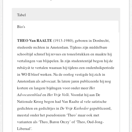
Tabel
Bio's
Zoals gezegd bevatte niet elk nummer van
De Vrije Katheder
THEO Van RAALTE
(1913-1980), geboren in Dordrecht,
een kroeggedicht. Verder verliep de nummering van de
studeerde rechten in Amsterdam. Tijdens zijn middelbare
gedichten niet altijd vlekkeloos en waren er kleine varianten
schooltijd schreef hij revues en toneelstukken en maakte hij
in de titels van de gedichten. In onderstaande tabel worden
vertalingen van blijspelen. In zijn studententijd begon hij de
alleen de afleveringen vermeld die een vertaald kwatrijn
rubáiyát te vertalen waaraan hij tijdens een onderduikperiode
bevatten: VK nummer, jaargang, jaar en datum van de
in WO II bleef werken. Na de oorlog vestigde hij zich in
aflevering. Verder een korte aanduiding van de titel van het
Amsterdam als advocaat. In latere jaren publiceerde hij nog
gedicht en het corresponderende nummer in de Avalon
kortere en langere bijdragen voor onder meer
Het
uitgave uit 1992.
Advocatenblad
en
Het Vrije Volk
. Voordat hij aan De
Nationale Kroeg begon had Van Raalte al vele satirische
Klik op een datum om naar de pagina in
Delpher
te gaan.
gedichten en gedichtjes in
De Vrije Katheder
gepubliceerd,
Tekst in ‘rood’: beweeg de muis over de tekst voor details.
meestal onder het pseudoniem ‘Theo’ maar ook met
varianten als ‘Theo, Baron Orczy’ of ‘Theo, Oud-Jong-
VK nr
Jrg.
Jaar
Datum
INK nr
Avalon 1992
Liberaal’.
19
6
1946
13 sept.
–
59