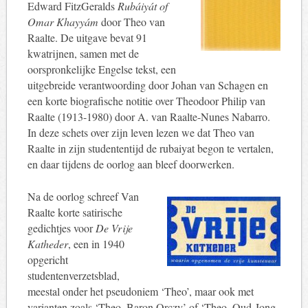
Edward FitzGeralds
Rubáiyát of
Omar Khayyám
door Theo van
Raalte. De uitgave bevat 91
kwatrijnen, samen met de
oorspronkelijke Engelse tekst, een
uitgebreide verantwoording door Johan van Schagen en
een korte biografische notitie over Theodoor Philip van
Raalte (1913-1980) door A. van Raalte-Nunes Nabarro.
In deze schets over zijn leven lezen we dat Theo van
Raalte in zijn studententijd de rubaiyat begon te vertalen,
en daar tijdens de oorlog aan bleef doorwerken.
Na de oorlog schreef Van
Raalte korte satirische
gedichtjes voor
De Vrije
Katheder
, een in 1940
opgericht
studentenverzetsblad,
meestal onder het pseudoniem ‘Theo’, maar ook met
varianten zoals ‘Theo, Baron Orczy’ of ‘Theo, Oud-Jong-