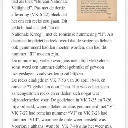
had als titel: “Bureau Nationale
Veiligheid”. Pas met de derde
aflevering (VK 6-22) bleek dat
het om een reeks zou gaan. Dit
gedicht had als titel: “In de
Nationale Kroeg”, met de romeinse nummering “II”. Als
daarmee impliciet bedoeld werd dat de vorige gedichten
ook genummerd hadden moeten worden, dan had dit
nummer “III” moeten zijn.
De nummering verliep overigens niet altijd vlekkeloos:
soms werd een nummer dubbel gebruikt of gewoon
overgeslagen, zoals verderop zal blijken.
De reeks eindigde in VK 7-53 van 30 april 1948, en
omvatte 77 gedichten door Theo. Het was echter geen
aaneengesloten reeks en er deden zich nogal wat
bijzonderheden voor. De gedichten in VK 7-25 en 7-26
bijvoorbeeld, waren allebei romeins genummerd met “V”,
VK 7-27 had romeins nummer “VI” en VK 7-28 had
nummer “VIII”, waarmee de orde weer hersteld was.
Voorlopig althans, want bij VK 7-48 ging het weer mis.