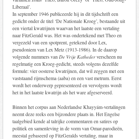
Liberaal’.
In september 1946 publiceerde hij in dit tijdschrift een
gedicht onder de titel ‘De Nationale Kroeg’, bestaande uit
een viertal kwatrijnen waarvan het laatste een vertaling
naar FitzGerald was. Het was ondertekend met Theo en
vergezeld van een spotprent, getekend door Lex,
pseudoniem van Lex Metz (1913-1986). In de daarop
volgende nummers van
De Vrije Katheder
verscheen nu
regelmatig een Kroeg-gedicht, steeds volgens dezelfde
formule: vier oosterse kwatrijnen, dat wil zeggen met een
vaststaand rijmschema (aaba) en een vast metrum. Eerst
wordt het onderwerp gepresenteerd en vervolgens wordt
het in het laatste kwatrijn als het ware afgeserveerd.
Binnen het corpus aan Nederlandse Khayyám-vertalingen
neemt deze reeks een bijzondere plaats in. Het Engelse
taalgebied kende al talrijke commentaren en satires op
politiek en samenleving in de vorm van Omar-parodieën,
meestal gebaseerd op FitzGeralds vertaling, maar in