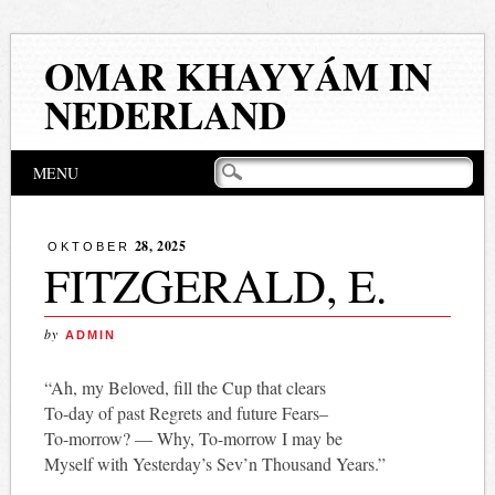
OMAR KHAYYÁM IN
NEDERLAND
Hoofdmenu
Naar
MENU
de
inhoud
springen
28, 2025
OKTOBER
FITZGERALD, E.
by
ADMIN
“Ah, my Beloved, fill the Cup that clears
To-day of past Regrets and future Fears–
To-morrow? — Why, To-morrow I may be
Myself with Yesterday’s Sev’n Thousand Years.”