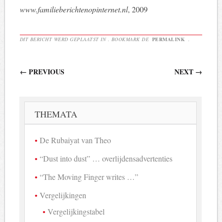
www.familieberichtenopinternet.nl
, 2009
DIT BERICHT WERD GEPLAATST IN . BOOKMARK DE
PERMALINK
.
Berichtnavigatie
←
PREVIOUS
NEXT
→
THEMATA
De Rubaiyat van Theo
“Dust into dust” … overlijdensadvertenties
“The Moving Finger writes …”
Vergelijkingen
Vergelijkingstabel