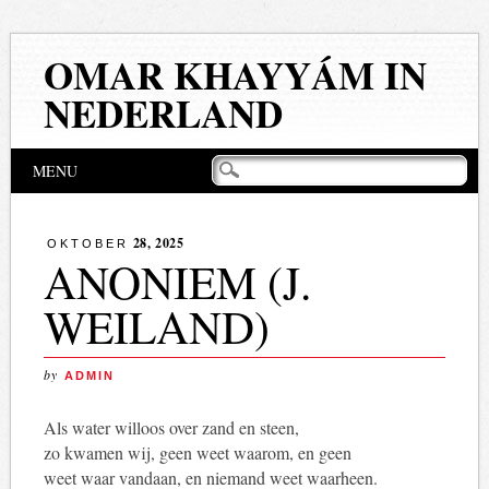
OMAR KHAYYÁM IN
NEDERLAND
Hoofdmenu
Naar
MENU
de
inhoud
springen
28, 2025
OKTOBER
ANONIEM (J.
WEILAND)
by
ADMIN
Als water willoos over zand en steen,
zo kwamen wij, geen weet waarom, en geen
weet waar vandaan, en niemand weet waarheen.