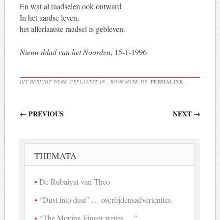
En wat al raadselen ook ontward
In het aardse leven,
het allerlaatste raadsel is gebleven.
Nieuwsblad van het Noorden
, 15-1-1996
DIT BERICHT WERD GEPLAATST IN . BOOKMARK DE
PERMALINK
.
Berichtnavigatie
←
PREVIOUS
NEXT
→
THEMATA
De Rubaiyat van Theo
“Dust into dust” … overlijdensadvertenties
“The Moving Finger writes …”