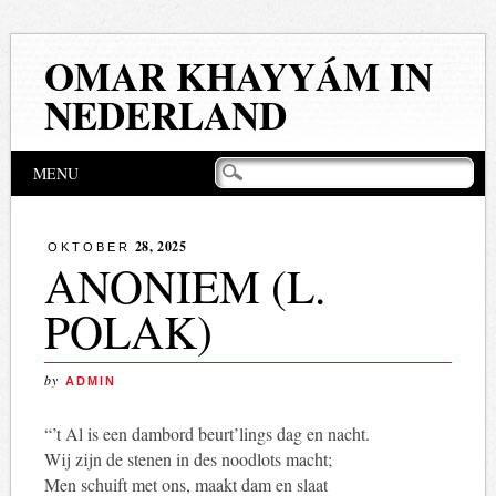
OMAR KHAYYÁM IN
NEDERLAND
Hoofdmenu
Naar
MENU
de
inhoud
springen
28, 2025
OKTOBER
ANONIEM (L.
POLAK)
by
ADMIN
“’t Al is een dambord beurt’lings dag en nacht.
Wij zijn de stenen in des noodlots macht;
Men schuift met ons, maakt dam en slaat