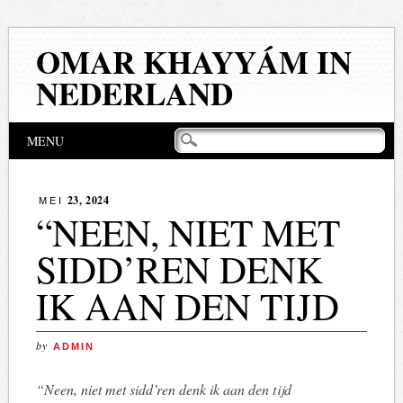
OMAR KHAYYÁM IN
NEDERLAND
Hoofdmenu
Naar
MENU
de
inhoud
springen
23, 2024
MEI
“NEEN, NIET MET
SIDD’REN DENK
IK AAN DEN TIJD
by
ADMIN
“Neen, niet met sidd’ren denk ik aan den tijd