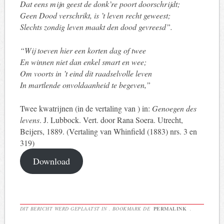
Dat eens mijn geest de donk’re poort doorschrijdt;
Geen Dood verschrikt, is ’t leven recht geweest;
Slechts zondig leven maakt den dood gevreesd”.
“Wij toeven hier een korten dag of twee
En winnen niet dan enkel smart en wee;
Om voorts in ’t eind dit raadselvolle leven
In martlende onvoldaanheid te begeven,”
Twee kwatrijnen (in de vertaling van ) in:
Genoegen des
levens
. J. Lubbock. Vert. door Rana Soera. Utrecht,
Beijers, 1889. (Vertaling van Whinfield (1883) nrs. 3 en
319)
Download
DIT BERICHT WERD GEPLAATST IN . BOOKMARK DE
PERMALINK
.