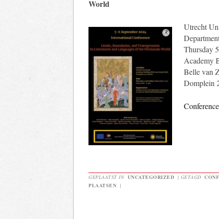
World
Utrecht Uni
Department
Thursday 5
Academy B
Belle van 
Domplein 
Conferenc
GEPLAATST IN
UNCATEGORIZED
|
GETAGD
CONF
PLAATSEN
|