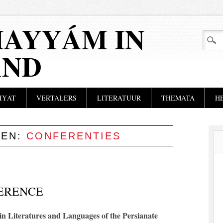
AYYÁM IN
AND
IYÁT
VERTALERS
LITERATUUR
THEMATA
H
VEN:
CONFERENTIES
ERENCE
in Literatures and Languages of the Persianate