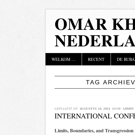
OMAR KH
NEDERL
Hoofdmenu
Naar
WELKOM …
RECENT
DE RUBÁ
de
inhoud
springen
TAG ARCHIE
GEPLAATST OP
AUGUSTUS 10, 2024
DOOR
ADMIN
INTERNATIONAL CONF
Limits, Boundaries, and Transgression 