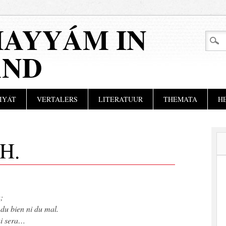
AYYÁM IN
AND
IYÁT
VERTALERS
LITERATUUR
THEMATA
H
H.
;
 du bien ni du mal.
ui sera…