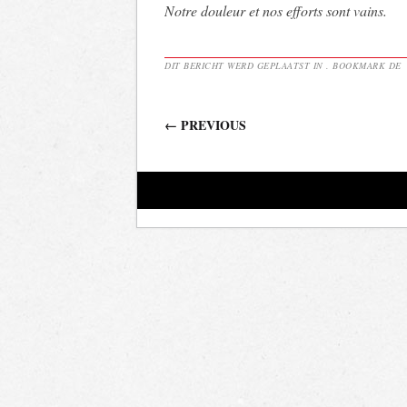
Notre douleur et nos efforts sont vains.
DIT BERICHT WERD GEPLAATST IN . BOOKMARK DE
Berichtnavigatie
←
PREVIOUS