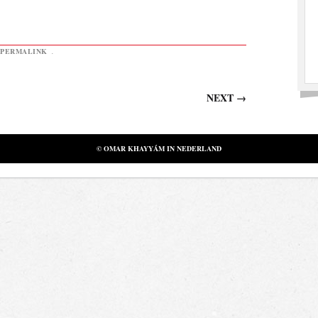
PERMALINK
.
NEXT
→
© OMAR KHAYYÁM IN NEDERLAND