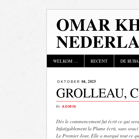
OMAR KH
NEDERL
Hoofdmenu
Naar
WELKOM …
RECENT
DE RUBÁ
de
inhoud
springen
04, 2025
OKTOBER
GROLLEAU, C
by
ADMIN
Dès le commencement fut écrit ce qui sera
Infatigablement la Plume écrit, sans souci
Le Premier Jour, Elle a marqué tout ce q