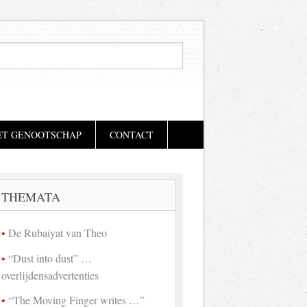
ET GENOOTSCHAP
CONTACT
THEMATA
De Rubaiyat van Theo
“Dust into dust” …
overlijdensadvertenties
“The Moving Finger writes …”