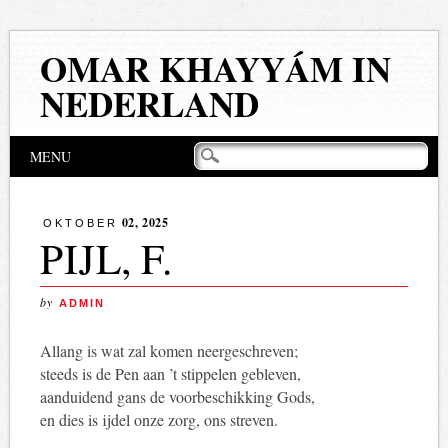
OMAR KHAYYÁM IN
NEDERLAND
Hoofdmenu
Naar
MENU
de
inhoud
springen
02, 2025
OKTOBER
PIJL, F.
by
ADMIN
Allang is wat zal komen neergeschreven;
steeds is de Pen aan ’t stippelen gebleven,
aanduidend gans de voorbeschikking Gods,
en dies is ijdel onze zorg, ons streven.