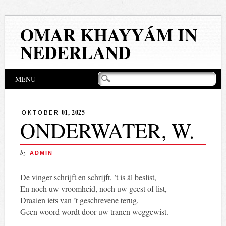
OMAR KHAYYÁM IN
NEDERLAND
Hoofdmenu
Naar
MENU
de
inhoud
springen
01, 2025
OKTOBER
ONDERWATER, W.
by
ADMIN
De vinger schrijft en schrijft, ’t is ál beslist,
En noch uw vroomheid, noch uw geest of list,
Draaien iets van ’t geschrevene terug,
Geen woord wordt door uw tranen weggewist.