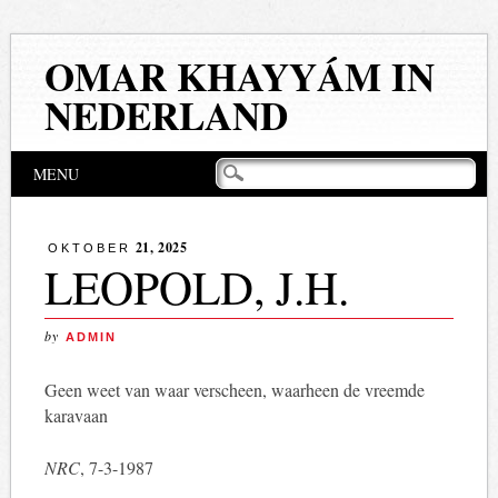
OMAR KHAYYÁM IN
NEDERLAND
Hoofdmenu
Naar
MENU
de
inhoud
springen
21, 2025
OKTOBER
LEOPOLD, J.H.
by
ADMIN
Geen weet van waar verscheen, waarheen de vreemde
karavaan
NRC
, 7-3-1987