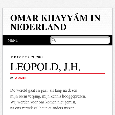
OMAR KHAYYÁM IN
NEDERLAND
Hoofdmenu
Naar
MENU
de
inhoud
springen
21, 2025
OKTOBER
LEOPOLD, J.H.
by
ADMIN
De wereld gaat en gaat, als lang na dezen
mijn roem verging, mijn kennis hooggeprezen.
Wij werden vóór ons komen niet gemist,
na ons vertrek zal het niet anders wezen.