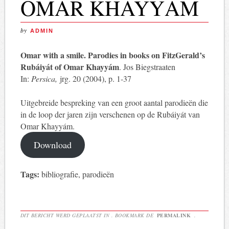
OMAR KHAYYÁM
by
ADMIN
Omar with a smile. Parodies in books on FitzGerald’s
Rubáiyát of Omar Khayyám
. Jos Biegstraaten
In:
Persica,
jrg. 20 (2004), p. 1-37
Uitgebreide bespreking van een groot aantal parodieën die
in de loop der jaren zijn verschenen op de Rubáiyát van
Omar Khayyám.
Download
Tags:
bibliografie, parodieën
DIT BERICHT WERD GEPLAATST IN . BOOKMARK DE
PERMALINK
.