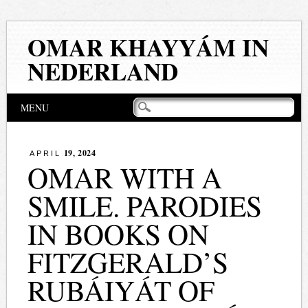
OMAR KHAYYÁM IN
NEDERLAND
Hoofdmenu
Naar
MENU
de
inhoud
springen
19, 2024
APRIL
OMAR WITH A
SMILE. PARODIES
IN BOOKS ON
FITZGERALD’S
RUBÁIYÁT OF