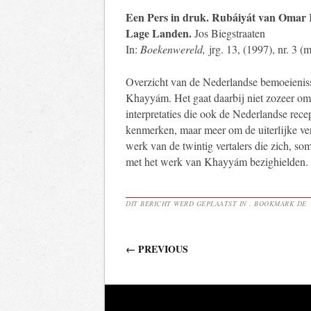
Een Pers in druk. Rubáiyát van Omar
Lage Landen.
Jos Biegstraaten
In:
Boekenwereld,
jrg. 13, (1997), nr. 3 (m
Overzicht van de Nederlandse bemoeieni
Khayyám. Het gaat daarbij niet zozeer om
interpretaties die ook de Nederlandse re
kenmerken, maar meer om de uiterlijke ve
werk van de twintig vertalers die zich, so
met het werk van Khayyám bezighielden.
DIT BERICHT WERD GEPLAATST IN . BOOKMARK DE
Berichtnavigatie
←
PREVIOUS