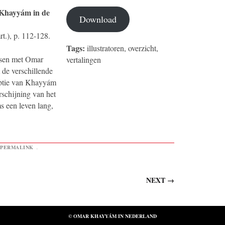
 Khayyám in de
Download
rt.), p. 112-128.
Tags:
illustratoren, overzicht,
ssen met Omar
vertalingen
 de verschillende
ceptie van Khayyám
rschijning van het
ms een leven lang,
PERMALINK
.
NEXT
→
© OMAR KHAYYÁM IN NEDERLAND