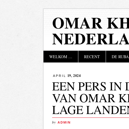
OMAR KH
NEDERL
Hoofdmenu
Naar
WELKOM …
RECENT
DE RUBÁ
de
inhoud
springen
19, 2024
APRIL
EEN PERS IN
VAN OMAR K
LAGE LANDE
by
ADMIN