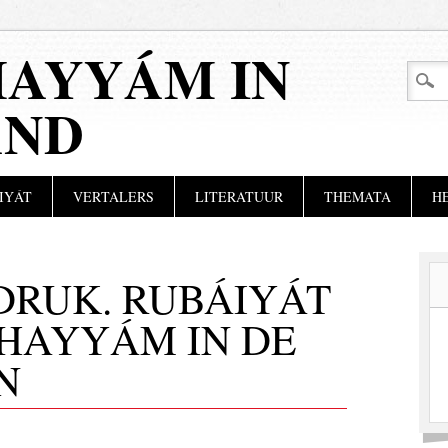
AYYÁM IN
AND
IYÁT
VERTALERS
LITERATUUR
THEMATA
H
 DRUK. RUBÁIYÁT
HAYYÁM IN DE
N