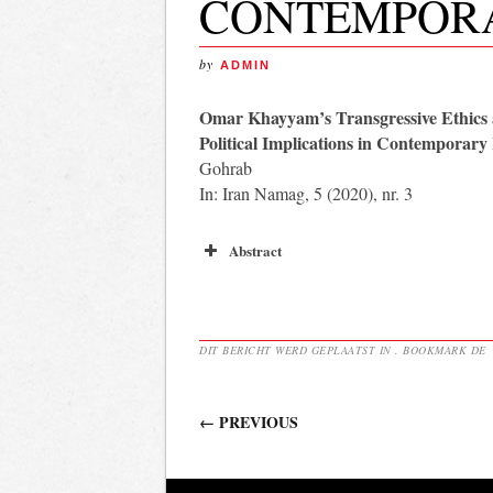
CONTEMPORA
by
ADMIN
Omar Khayyam’s Transgressive Ethics 
Political Implications in Contemporary
Gohrab
In: Iran Namag, 5 (2020), nr. 3
Abstract
DIT BERICHT WERD GEPLAATST IN . BOOKMARK DE
Berichtnavigatie
←
PREVIOUS