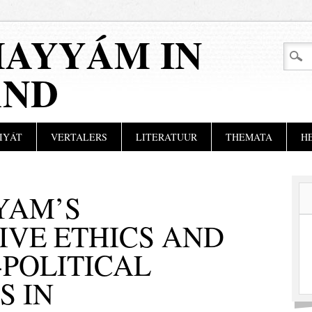
AYYÁM IN
AND
IYÁT
VERTALERS
LITERATUUR
THEMATA
H
YAM’S
IVE ETHICS AND
-POLITICAL
S IN