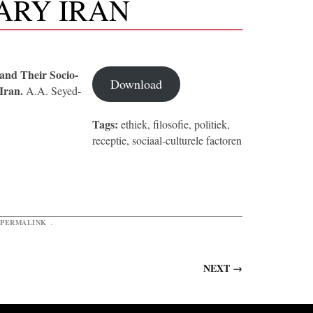
RY IRAN
and Their Socio-
Download
 Iran.
A.A. Seyed-
Tags:
ethiek, filosofie, politiek,
receptie, sociaal-culturele factoren
PERMALINK
.
NEXT
→