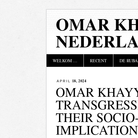
OMAR KH
NEDERL
Hoofdmenu
Naar
WELKOM …
RECENT
DE RUBÁ
de
inhoud
springen
18, 2024
APRIL
OMAR KHAY
TRANSGRESS
THEIR SOCIO
IMPLICATION