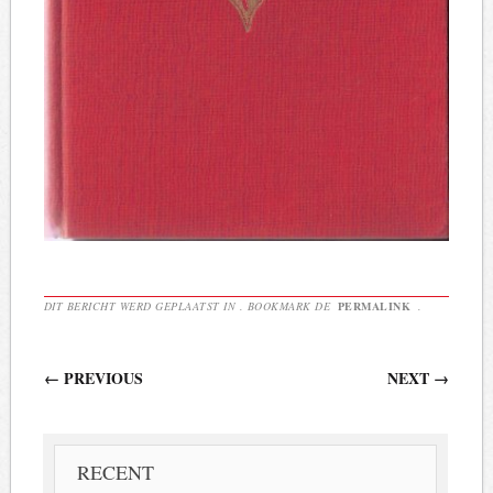
DIT BERICHT WERD GEPLAATST IN . BOOKMARK DE
PERMALINK
.
Berichtnavigatie
←
PREVIOUS
NEXT
→
RECENT