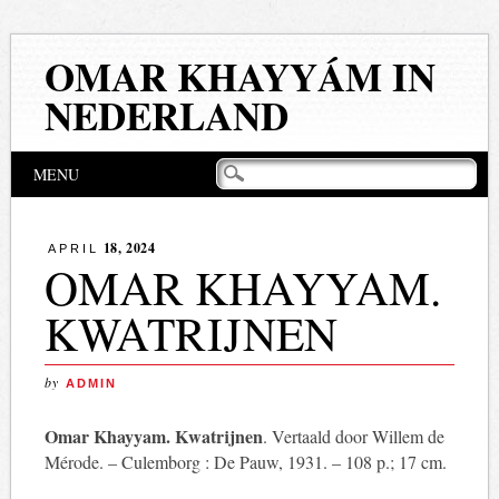
OMAR KHAYYÁM IN
NEDERLAND
Hoofdmenu
Naar
MENU
de
inhoud
springen
18, 2024
APRIL
OMAR KHAYYAM.
KWATRIJNEN
by
ADMIN
Omar Khayyam. Kwatrijnen
. Vertaald door Willem de
Mérode. – Culemborg : De Pauw, 1931. – 108 p.; 17 cm.