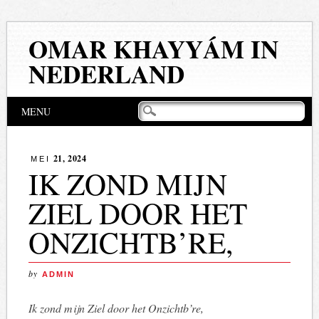
OMAR KHAYYÁM IN
NEDERLAND
Hoofdmenu
Naar
MENU
de
inhoud
springen
21, 2024
MEI
IK ZOND MIJN
ZIEL DOOR HET
ONZICHTB’RE,
by
ADMIN
Ik zond mijn Ziel door het Onzichtb’re,