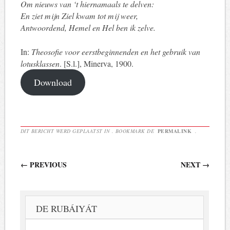
Om nieuws van ‘t hiernamaals te delven:
En ziet mijn Ziel kwam tot mij weer,
Antwoordend, Hemel en Hel ben ik zelve.
In:
Theosofie voor eerstbeginnenden en het gebruik van
lotusklassen
. [S.l.], Minerva, 1900.
Download
DIT BERICHT WERD GEPLAATST IN . BOOKMARK DE
PERMALINK
.
Berichtnavigatie
←
PREVIOUS
NEXT
→
DE RUBÁIYÁT