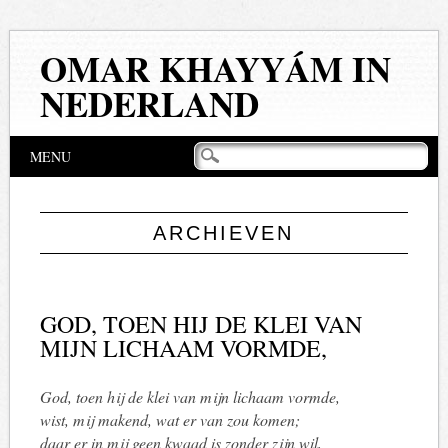
OMAR KHAYYÁM IN
NEDERLAND
Hoofdmenu
Naar
MENU
de
inhoud
springen
ARCHIEVEN
GOD, TOEN HIJ DE KLEI VAN
MIJN LICHAAM VORMDE,
God, toen hij de klei van mijn lichaam vormde,
wist, mij makend, wat er van zou komen;
daar er in mij geen kwaad is zonder zijn wil,