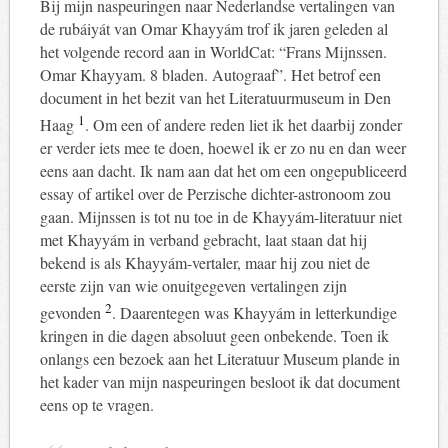
Bij mijn naspeuringen naar Nederlandse vertalingen van
de rubáiyát van Omar Khayyám trof ik jaren geleden al
het volgende record aan in WorldCat: “Frans Mijnssen.
Omar Khayyam. 8 bladen. Autograaf”. Het betrof een
document in het bezit van het Literatuurmuseum in Den
1
Haag
. Om een of andere reden liet ik het daarbij zonder
er verder iets mee te doen, hoewel ik er zo nu en dan weer
eens aan dacht. Ik nam aan dat het om een ongepubliceerd
essay of artikel over de Perzische dichter-astronoom zou
gaan. Mijnssen is tot nu toe in de Khayyám-literatuur niet
met Khayyám in verband gebracht, laat staan dat hij
bekend is als Khayyám-vertaler, maar hij zou niet de
eerste zijn van wie onuitgegeven vertalingen zijn
2
gevonden
. Daarentegen was Khayyám in letterkundige
kringen in die dagen absoluut geen onbekende. Toen ik
onlangs een bezoek aan het Literatuur Museum plande in
het kader van mijn naspeuringen besloot ik dat document
eens op te vragen.