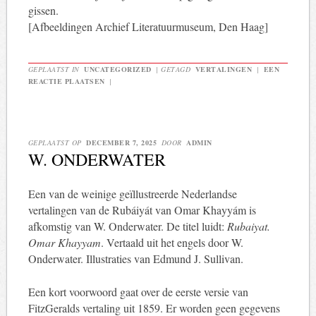
gissen.
[Afbeeldingen Archief Literatuurmuseum, Den Haag]
GEPLAATST IN
UNCATEGORIZED
|
GETAGD
VERTALINGEN
|
EEN
REACTIE PLAATSEN
|
GEPLAATST OP
DECEMBER 7, 2025
DOOR
ADMIN
W. ONDERWATER
Een van de weinige geïllustreerde Nederlandse
vertalingen van de Rubáiyát van Omar Khayyám is
afkomstig van W. Onderwater. De titel luidt:
Rubaiyat.
Omar Khayyam
. Vertaald uit het engels door W.
Onderwater. Illustraties van Edmund J. Sullivan.
Een kort voorwoord gaat over de eerste versie van
FitzGeralds vertaling uit 1859. Er worden geen gegevens