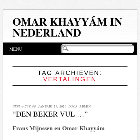
OMAR KHAYYÁM IN
NEDERLAND
Hoofdmenu
Naar
MENU
de
inhoud
springen
TAG ARCHIEVEN:
VERTALINGEN
GEPLAATST OP
JANUARI 29, 2026
DOOR
ADMIN
“DEN BEKER VUL …”
Frans Mijnssen en Omar Khayyám