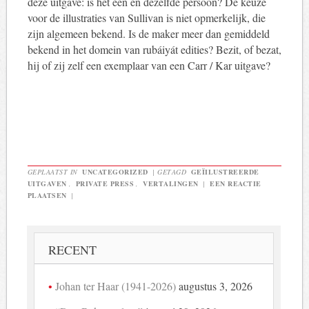
deze uitgave: is het een en dezelfde persoon? De keuze
voor de illustraties van Sullivan is niet opmerkelijk, die
zijn algemeen bekend. Is de maker meer dan gemiddeld
bekend in het domein van rubáiyát edities? Bezit, of bezat,
hij of zij zelf een exemplaar van een Carr / Kar uitgave?
GEPLAATST IN
UNCATEGORIZED
|
GETAGD
GEÏILUSTREERDE
UITGAVEN
,
PRIVATE PRESS
,
VERTALINGEN
|
EEN REACTIE
PLAATSEN
|
RECENT
Johan ter Haar (1941-2026)
augustus 3, 2026