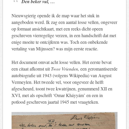
Den beker vul, …
Nieuwsgierig opende ik de map waar het stuk in
aangeboden werd. Ik zag een aantal losse vellen, ongeveer
op formaat ansichtkaart, met een reeks dicht opeen
geschreven vierregelige verzen, in een handschrift dat met
enige moeite te ontcijferen was. Toch een onbekende
vertaling van Mijnssen? was mijn eerste reactie.
Het document omvat acht losse vellen. Het eerste bevat
een citaat afkomst uit
Twee Vrienden,
een geromantiseerde
autobiografie uit 1943 (volgens Wikipedia) van August
Vermeylen. Het tweede vel, voor ongeveer de helft
afgescheurd, toont twee kwatrijnen, genummerd XII en
XVI, met als opschrift ‘Omar Kháyyám’ en een in
potlood geschreven jaartal 1945 met vraagteken.