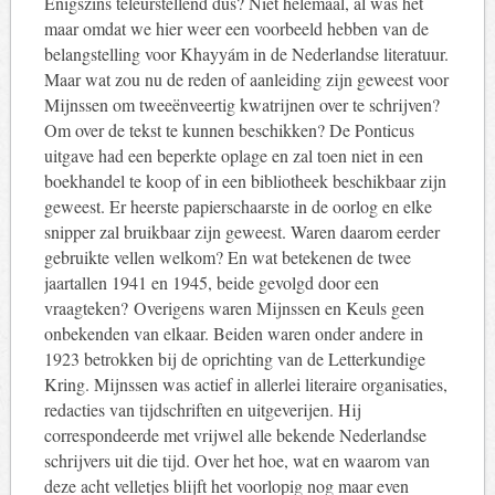
Enigszins teleurstellend dus? Niet helemaal, al was het
maar omdat we hier weer een voorbeeld hebben van de
belangstelling voor Khayyám in de Nederlandse literatuur.
Maar wat zou nu de reden of aanleiding zijn geweest voor
Mijnssen om tweeënveertig kwatrijnen over te schrijven?
Om over de tekst te kunnen beschikken? De Ponticus
uitgave had een beperkte oplage en zal toen niet in een
boekhandel te koop of in een bibliotheek beschikbaar zijn
geweest. Er heerste papierschaarste in de oorlog en elke
snipper zal bruikbaar zijn geweest. Waren daarom eerder
gebruikte vellen welkom? En wat betekenen de twee
jaartallen 1941 en 1945, beide gevolgd door een
vraagteken? Overigens waren Mijnssen en Keuls geen
onbekenden van elkaar. Beiden waren onder andere in
1923 betrokken bij de oprichting van de Letterkundige
Kring. Mijnssen was actief in allerlei literaire organisaties,
redacties van tijdschriften en uitgeverijen. Hij
correspondeerde met vrijwel alle bekende Nederlandse
schrijvers uit die tijd. Over het hoe, wat en waarom van
deze acht velletjes blijft het voorlopig nog maar even