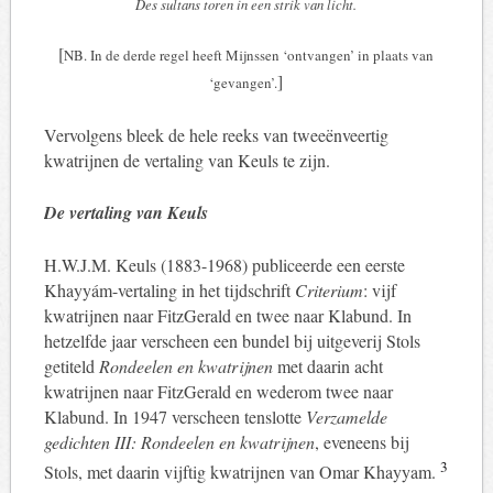
Des sultans toren in een strik van licht.
[
NB. In de derde regel heeft Mijnssen ‘ontvangen’ in plaats van
]
‘gevangen’.
Vervolgens bleek de hele reeks van tweeënveertig
kwatrijnen de vertaling van Keuls te zijn.
De vertaling van Keuls
H.W.J.M. Keuls (1883-1968) publiceerde een eerste
Khayyám-vertaling in het tijdschrift
Criterium
: vijf
kwatrijnen naar FitzGerald en twee naar Klabund. In
hetzelfde jaar verscheen een bundel bij uitgeverij Stols
getiteld
Rondeelen en kwatrijnen
met daarin acht
kwatrijnen naar FitzGerald en wederom twee naar
Klabund. In 1947 verscheen tenslotte
Verzamelde
gedichten III: Rondeelen en kwatrijnen
, eveneens bij
3
Stols, met daarin vijftig kwatrijnen van Omar Khayyam.