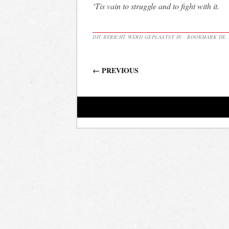
‘Tis vain to struggle and to fight with it.
DIT BERICHT WERD GEPLAATST IN . BOOKMARK DE
Berichtnavigatie
←
PREVIOUS