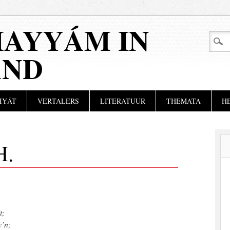
AYYÁM IN
AND
IYÁT
VERTALERS
LITERATUUR
THEMATA
H
H.
t;
y’n;