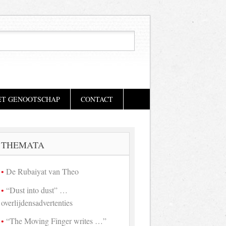
ET GENOOTSCHAP
CONTACT
THEMATA
De Rubaiyat van Theo
“Dust into dust” …
overlijdensadvertenties
“The Moving Finger writes …”