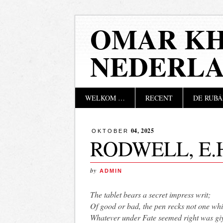
OMAR KH
NEDERL
Hoofdmenu
Naar
WELKOM …
RECENT
DE RUBÁ
de
inhoud
springen
04, 2025
OKTOBER
RODWELL, E.
by
ADMIN
The tablet bears a secret impress writ;
Of good or bad, the pen recks not one whi
Whatever under Fate seemed right was gi