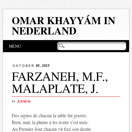
OMAR KHAYYÁM IN
NEDERLAND
Hoofdmenu
Naar
MENU
de
inhoud
springen
05, 2025
OKTOBER
FARZANEH, M.F.,
MALAPLATE, J.
by
ADMIN
Des signes de chacun la table fut gravée;
Bien, mal, la plume à les écrire s’est usée.
Au Premier Jour chacun vit fixé son destin