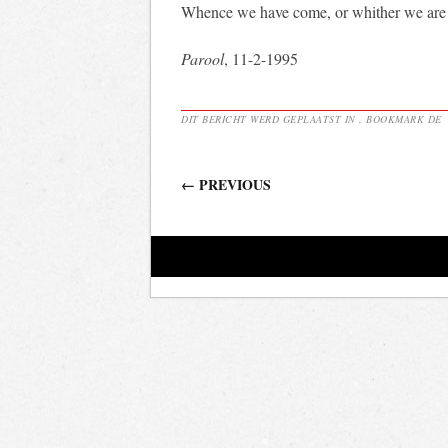
Whence we have come, or whither we are
Parool
, 11-2-1995
DIT BERICHT WERD GEPLAATST IN . BOOKMARK DE
Berichtnavigatie
←
PREVIOUS