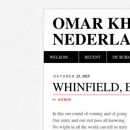
OMAR KH
NEDERL
Hoofdmenu
Naar
WELKOM …
RECENT
DE RUBÁ
de
inhoud
springen
23, 2025
OKTOBER
WHINFIELD, E
by
ADMIN
In this our round of coming and of going
Our entry and our exit pass all knowing;
No wight in all the world can tell us truly