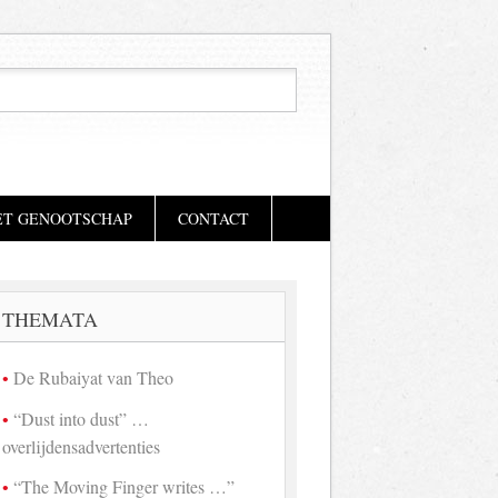
ET GENOOTSCHAP
CONTACT
THEMATA
De Rubaiyat van Theo
“Dust into dust” …
overlijdensadvertenties
“The Moving Finger writes …”