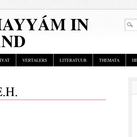
AYYÁM IN
AND
IYÁT
VERTALERS
LITERATUUR
THEMATA
H
.H.