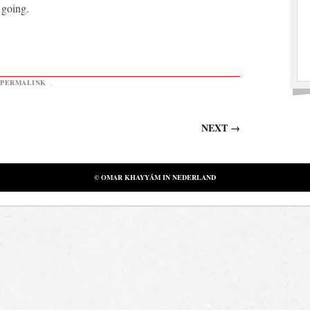
 going.
PERMALINK
.
NEXT
→
© OMAR KHAYYÁM IN NEDERLAND