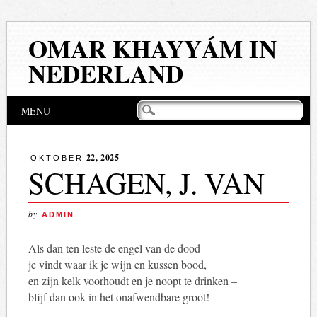
OMAR KHAYYÁM IN
NEDERLAND
Hoofdmenu
Naar
MENU
de
inhoud
springen
22, 2025
OKTOBER
SCHAGEN, J. VAN
by
ADMIN
Als dan ten leste de engel van de dood
je vindt waar ik je wijn en kussen bood,
en zijn kelk voorhoudt en je noopt te drinken –
blijf dan ook in het onafwendbare groot!