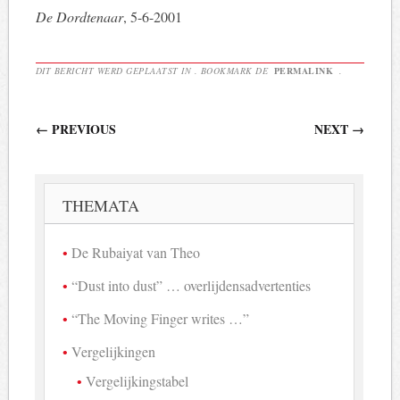
De Dordtenaar
, 5-6-2001
DIT BERICHT WERD GEPLAATST IN . BOOKMARK DE
PERMALINK
.
Berichtnavigatie
←
PREVIOUS
NEXT
→
THEMATA
De Rubaiyat van Theo
“Dust into dust” … overlijdensadvertenties
“The Moving Finger writes …”
Vergelijkingen
Vergelijkingstabel