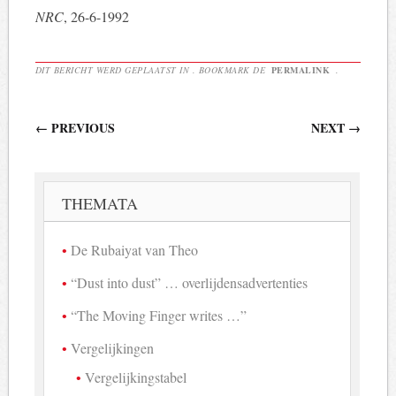
NRC
, 26-6-1992
DIT BERICHT WERD GEPLAATST IN . BOOKMARK DE
PERMALINK
.
Berichtnavigatie
←
PREVIOUS
NEXT
→
THEMATA
De Rubaiyat van Theo
“Dust into dust” … overlijdensadvertenties
“The Moving Finger writes …”
Vergelijkingen
Vergelijkingstabel