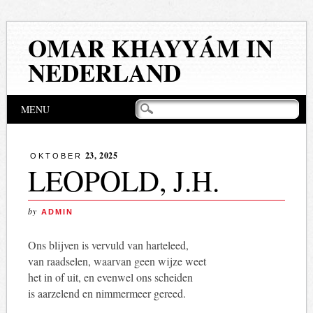
OMAR KHAYYÁM IN
NEDERLAND
Hoofdmenu
Naar
MENU
de
inhoud
springen
23, 2025
OKTOBER
LEOPOLD, J.H.
by
ADMIN
Ons blijven is vervuld van harteleed,
van raadselen, waarvan geen wijze weet
het in of uit, en evenwel ons scheiden
is aarzelend en nimmermeer gereed.