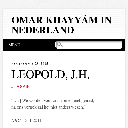
OMAR KHAYYÁM IN
NEDERLAND
Hoofdmenu
Naar
MENU
de
inhoud
springen
28, 2025
OKTOBER
LEOPOLD, J.H.
by
ADMIN
“[…] We worden vóór ons komen niet gemist,
na ons vertrek zal het niet anders wezen.”
NRC
, 15-4-2011