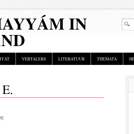
AYYÁM IN
AND
IYÁT
VERTALERS
LITERATUUR
THEMATA
H
E.
ng