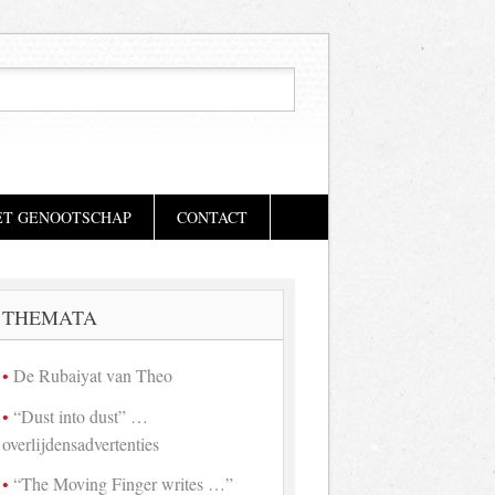
ET GENOOTSCHAP
CONTACT
THEMATA
De Rubaiyat van Theo
“Dust into dust” …
overlijdensadvertenties
“The Moving Finger writes …”