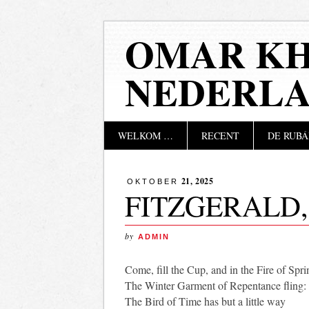
OMAR KH
NEDERL
Hoofdmenu
Naar
WELKOM …
RECENT
DE RUBÁ
de
inhoud
springen
21, 2025
OKTOBER
FITZGERALD, 
by
ADMIN
Come, fill the Cup, and in the Fire of Spri
The Winter Garment of Repentance fling:
The Bird of Time has but a little way