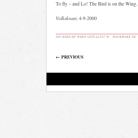
To fly – and Lo! The Bird is on the Wing.
Volkskrant
, 4-9-2000
DIT BERICHT WERD GEPLAATST IN . BOOKMARK DE
Berichtnavigatie
←
PREVIOUS