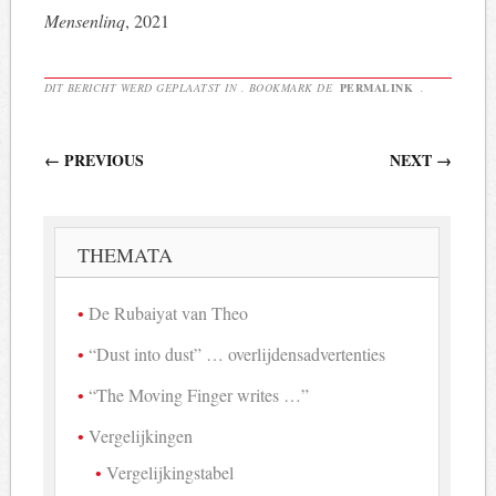
Mensenlinq
, 2021
DIT BERICHT WERD GEPLAATST IN . BOOKMARK DE
PERMALINK
.
Berichtnavigatie
←
PREVIOUS
NEXT
→
THEMATA
De Rubaiyat van Theo
“Dust into dust” … overlijdensadvertenties
“The Moving Finger writes …”
Vergelijkingen
Vergelijkingstabel