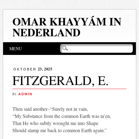
OMAR KHAYYÁM IN
NEDERLAND
Hoofdmenu
Naar
MENU
de
inhoud
springen
23, 2025
OKTOBER
FITZGERALD, E.
by
ADMIN
Then said another–“Surely not in vain,
“My Substance from the common Earth was ta’en,
That He who subtly wrought me into Shape
Should stamp me back to common Earth again.”