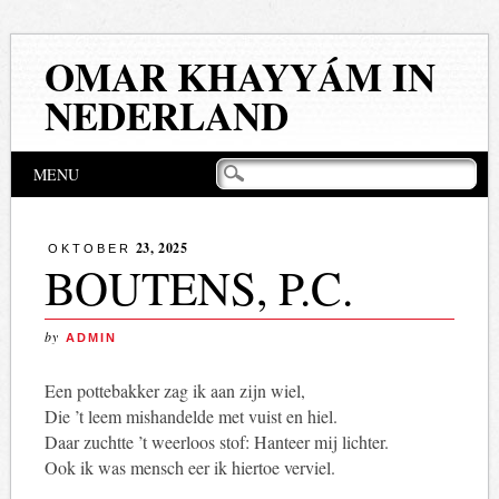
OMAR KHAYYÁM IN
NEDERLAND
Hoofdmenu
Naar
MENU
de
inhoud
springen
23, 2025
OKTOBER
BOUTENS, P.C.
by
ADMIN
Een pottebakker zag ik aan zijn wiel,
Die ’t leem mishandelde met vuist en hiel.
Daar zuchtte ’t weerloos stof: Hanteer mij lichter.
Ook ik was mensch eer ik hiertoe verviel.