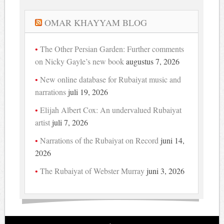
OMAR KHAYYAM BLOG
The Other Persian Garden: Further comments
on Nicky Gayle’s new book
augustus 7, 2026
New online database for Rubaiyat music and
narrations
juli 19, 2026
Elijah Albert Cox: An undervalued Rubaiyat
artist
juli 7, 2026
Narrations of the Rubaiyat on Record
juni 14,
2026
The Rubaiyat of Webster Murray
juni 3, 2026