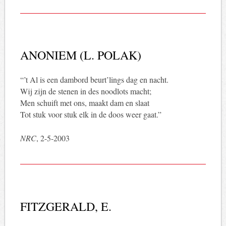
ANONIEM (L. POLAK)
“’t Al is een dambord beurt’lings dag en nacht.
Wij zijn de stenen in des noodlots macht;
Men schuift met ons, maakt dam en slaat
Tot stuk voor stuk elk in de doos weer gaat.”
NRC
, 2-5-2003
FITZGERALD, E.