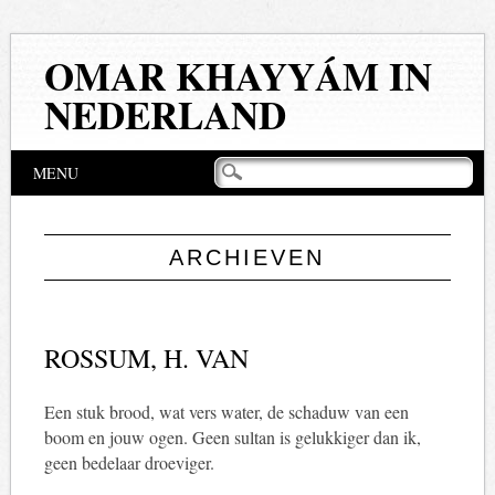
OMAR KHAYYÁM IN
NEDERLAND
Hoofdmenu
Naar
MENU
de
inhoud
springen
ARCHIEVEN
ROSSUM, H. VAN
Een stuk brood, wat vers water, de schaduw van een
boom en jouw ogen. Geen sultan is gelukkiger dan ik,
geen bedelaar droeviger.