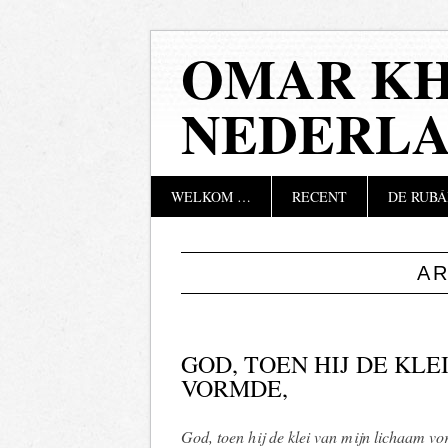
OMAR KH
NEDERL
Hoofdmenu
Naar
WELKOM …
RECENT
DE RUBÁ
de
inhoud
springen
A
GOD, TOEN HIJ DE KLE
VORMDE,
God, toen hij de klei van mijn lichaam v