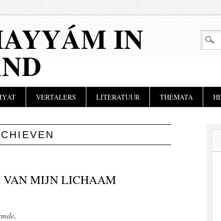
AYYÁM IN
AND
IYÁT
VERTALERS
LITERATUUR
THEMATA
H
RCHIEVEN
I VAN MIJN LICHAAM
ormde,