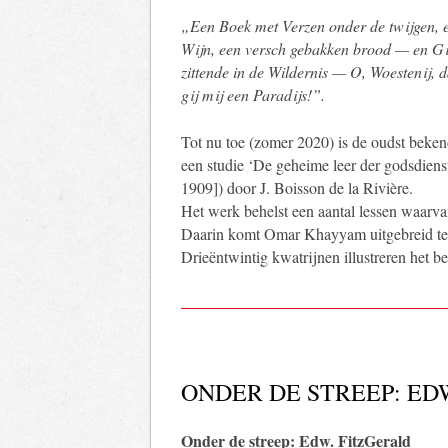
„Een Boek met Verzen onder de twijgen, 
Wijn, een versch gebakken brood — en Gi
zittende in de Wildernis — O, Woestenij, 
gij mij een Paradijs!”.
Tot nu toe (zomer 2020) is de oudst beke
een studie ‘De geheime leer der godsdienst
1909]) door J. Boisson de la Rivière.
Het werk behelst een aantal lessen waarvan
Daarin komt Omar Khayyam uitgebreid ter
Drieëntwintig kwatrijnen illustreren het b
ONDER DE STREEP: ED
Onder de streep: Edw. FitzGerald