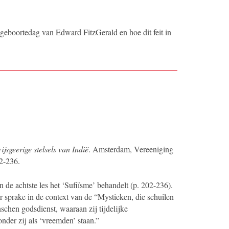
 geboortedag van Edward FitzGerald en hoe dit feit in
jsgeerige stelsels van Indië
. Amsterdam, Vereeniging
2-236.
 de achtste les het ‘Sufiïsme’ behandelt (p. 202-236).
sprake in de context van de “Mystieken, die schuilen
hen godsdienst, waaraan zij tijdelijke
der zij als ‘vreemden’ staan.”