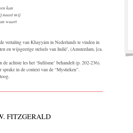
een kan
j naast mij
dan waart
nde vertaling van Khayyám in Nederlands te vinden in
en en wijsgeerige stelsels van Indië’, (Amsterdam, [ca.
 de achtste les het ‘Sufiïsme’ behandelt (p. 202-236).
 sprake in de context van de “Mystieken”.
etoog.
W. FITZGERALD