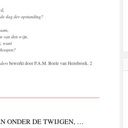
il,
 de dag der opstanding?
naam,
den van den wijn,
s, want
erkoopen?
nders
bewerkt door P.A.M. Boele van Hensbroek. 2
N ONDER DE TWIJGEN, …