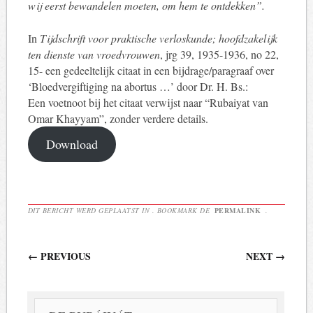
wij eerst bewandelen moeten, om hem te ontdekken”.
In
Tijdschrift voor praktische verloskunde; hoofdzakelijk
ten dienste van vroedvrouwen
, jrg 39, 1935-1936, no 22,
15- een gedeeltelijk citaat in een bijdrage/paragraaf over
‘Bloedvergiftiging na abortus …’ door Dr. H. Bs.:
Een voetnoot bij het citaat verwijst naar “Rubaiyat van
Omar Khayyam”, zonder verdere details.
Download
DIT BERICHT WERD GEPLAATST IN . BOOKMARK DE
PERMALINK
.
Berichtnavigatie
←
PREVIOUS
NEXT
→