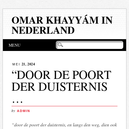
OMAR KHAYYÁM IN
NEDERLAND
Hoofdmenu
Naar
MENU
de
inhoud
springen
21, 2024
MEI
“DOOR DE POORT
DER DUISTERNIS
…
by
ADMIN
“door de poort der duisternis, en langs den weg, dien ook