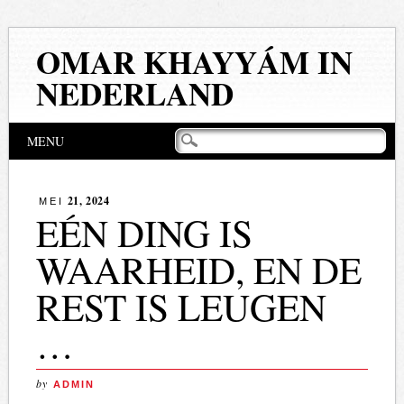
OMAR KHAYYÁM IN
NEDERLAND
Hoofdmenu
Naar
MENU
de
inhoud
springen
21, 2024
MEI
EÉN DING IS
WAARHEID, EN DE
REST IS LEUGEN
…
by
ADMIN