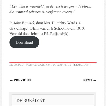
“Eén ding is waarheid, en de rest is leugen – de bloem
die eenmaal geboren is, sterft voor eeuwig.”
In
John Fenwick
, door Mrs. Humphry Ward (‘s-
Gravenhage : Blankwaardt & Schoonhoven, 1910.
Vertaald door Johanna F.J. Buijtendijk)
Download
DIT BERICHT WERD GEPLAATST IN . BOOKMARK DE
PERMALINK
.
Berichtnavigatie
←
PREVIOUS
NEXT
→
DE RUBÁIYÁT