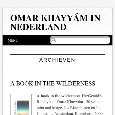
OMAR KHAYYÁM IN
NEDERLAND
Hoofdmenu
Naar
MENU
de
inhoud
springen
ARCHIEVEN
A BOOK IN THE WILDERNESS
A book in the wilderness.
FitzGerald’s
Rubáiyát of Omar Khayyám 150 years in
print and image. Jos Biegstraaten en Jos
Coumans. Amsterdam, Rozenberg, 2009.