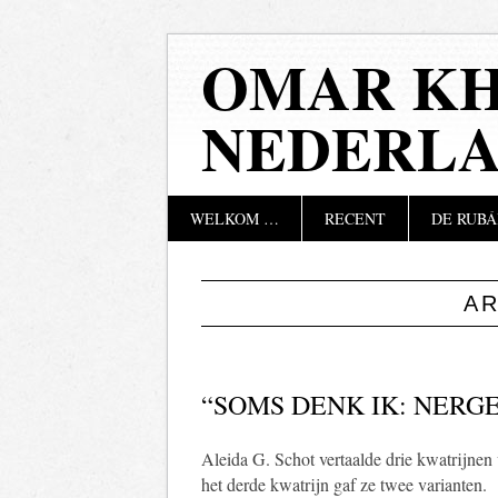
OMAR KH
NEDERL
Hoofdmenu
Naar
WELKOM …
RECENT
DE RUBÁ
de
inhoud
springen
A
“SOMS DENK IK: NERG
Aleida G. Schot vertaalde drie kwatrijne
het derde kwatrijn gaf ze twee varianten.