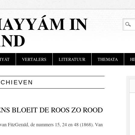
AYYÁM IN
AND
IYÁT
VERTALERS
LITERATUUR
THEMATA
H
RCHIEVEN
ENS BLOEIT DE ROOS ZO ROOD
n van FitzGerald, de nummers 15, 24 en 48 (1868). Van