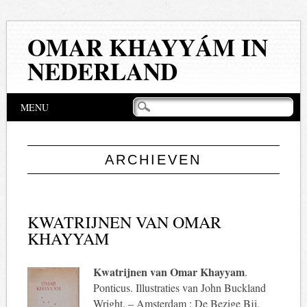
OMAR KHAYYÁM IN
NEDERLAND
Hoofdmenu
Naar
MENU
de
inhoud
springen
ARCHIEVEN
KWATRIJNEN VAN OMAR
KHAYYAM
Kwatrijnen van Omar Khayyam
.
Ponticus. Illustraties van John Buckland
Wright. – Amsterdam : De Bezige Bij,