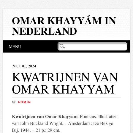
OMAR KHAYYÁM IN
NEDERLAND
Hoofdmenu
Naar
MENU
de
inhoud
springen
01, 2024
MEI
KWATRIJNEN VAN
OMAR KHAYYAM
by
ADMIN
Kwatrijnen van Omar Khayyam
. Ponticus. Illustraties
van John Buckland Wright. – Amsterdam : De Bezige
Bij, 1944. – 21 p.; 29 cm.