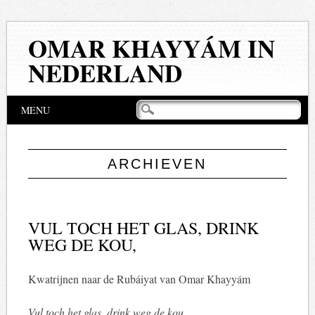
OMAR KHAYYÁM IN
NEDERLAND
Hoofdmenu
Naar
MENU
de
inhoud
springen
ARCHIEVEN
VUL TOCH HET GLAS, DRINK
WEG DE KOU,
Kwatrijnen naar de Rubáiyat van Omar Khayyám
Vul toch het glas, drink weg de kou,