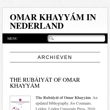
OMAR KHAYYÁM IN
NEDERLAND
Hoofdmenu
Naar
MENU
de
inhoud
springen
ARCHIEVEN
THE RUBÁIYÁT OF OMAR
KHAYYÁM
The Rubáiyát of Omar Khayyám
. An
updated bibliography. Jos Coumans.
Leiden, Leiden University Press, 2010.