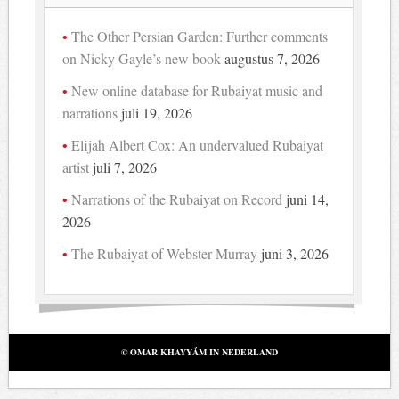
The Other Persian Garden: Further comments
on Nicky Gayle’s new book
augustus 7, 2026
New online database for Rubaiyat music and
narrations
juli 19, 2026
Elijah Albert Cox: An undervalued Rubaiyat
artist
juli 7, 2026
Narrations of the Rubaiyat on Record
juni 14,
2026
The Rubaiyat of Webster Murray
juni 3, 2026
© OMAR KHAYYÁM IN NEDERLAND