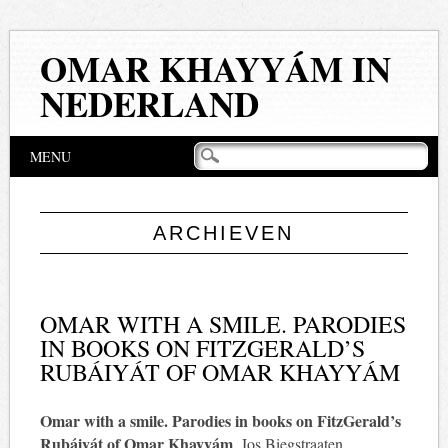
OMAR KHAYYÁM IN
NEDERLAND
Hoofdmenu
Naar
MENU
de
inhoud
springen
ARCHIEVEN
OMAR WITH A SMILE. PARODIES
IN BOOKS ON FITZGERALD’S
RUBÁIYÁT OF OMAR KHAYYÁM
Omar with a smile. Parodies in books on FitzGerald’s
Rubáiyát of Omar Khayyám
. Jos Biegstraaten