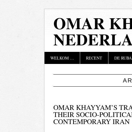
OMAR KH
NEDERL
Hoofdmenu
Naar
WELKOM …
RECENT
DE RUBÁ
de
inhoud
springen
A
OMAR KHAYYAM’S TRA
THEIR SOCIO-POLITICA
CONTEMPORARY IRAN