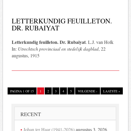
LETTERKUNDIG FEUILLETON.
DR. RUBAIYAT
Letterkundig feuilleton. Dr. Rubaiyat
. L.J. van Holk
In:
Utrechtsch provinciaal en stedelijk dagblad
, 22
augustus, 1915
PAGINA 1 OF 15
1
2
3
4
5
VOLGENDE ›
LAATSTE »
RECENT
Johan ter Haar (1941-2026)
augustus 3, 2026