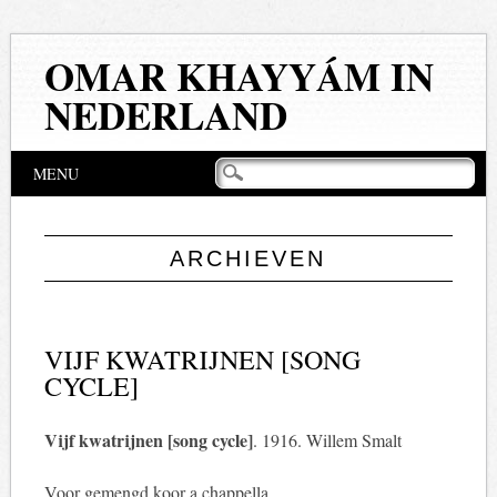
OMAR KHAYYÁM IN
NEDERLAND
Hoofdmenu
Naar
MENU
de
inhoud
springen
ARCHIEVEN
VIJF KWATRIJNEN [SONG
CYCLE]
Vijf kwatrijnen [song cycle]
. 1916. Willem Smalt
Voor gemengd koor a chappella.