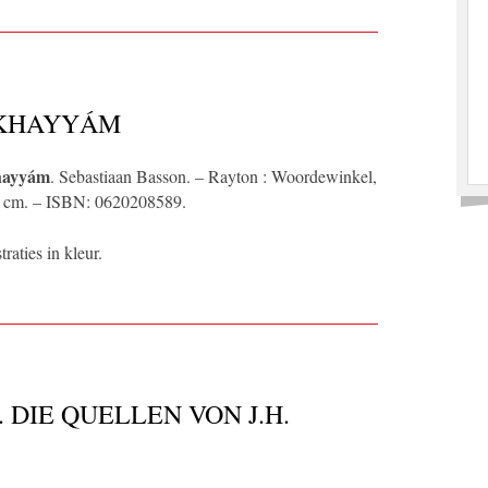
 KHAYYÁM
hayyám
. Sebastiaan Basson. – Rayton : Woordewinkel,
2,5 cm. – ISBN: 0620208589.
raties in kleur.
 DIE QUELLEN VON J.H.