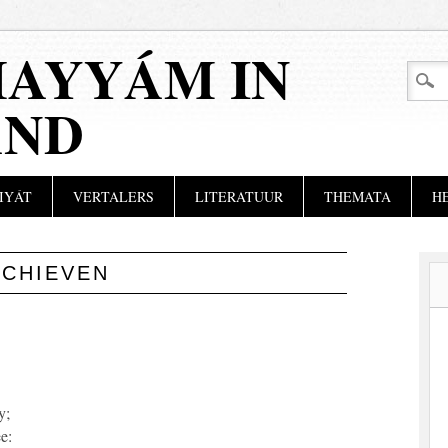
AYYÁM IN
AND
IYÁT
VERTALERS
LITERATUUR
THEMATA
H
RCHIEVEN
y;
e: