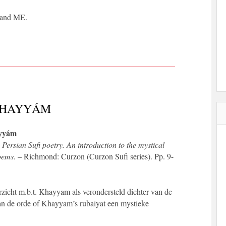
 and ME.
 KHAYYÁM
ayyám
)
Persian Sufi poetry. An introduction to the mystical
poems
. – Richmond: Curzon (Curzon Sufi series). Pp. 9-
rzicht m.b.t. Khayyam als verondersteld dichter van de
an de orde of Khayyam’s rubaiyat een mystieke