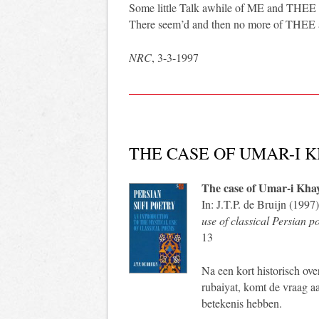
Some little Talk awhile of ME and THEE
There seem’d and then no more of THEE
NRC
, 3-3-1997
THE CASE OF UMAR-I
The case of Umar-i Kh
In: J.T.P. de Bruijn (1997
use of classical Persian 
13
Na een kort historisch ove
rubaiyat, komt de vraag a
betekenis hebben.