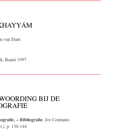
 KHAYYÁM
an van Dam
ok, Baarn 1997
WOORDING BIJ DE
IOGRAFIE
ografie. – Bibliografie
. Jos Coumans
rt.), p. 130-144