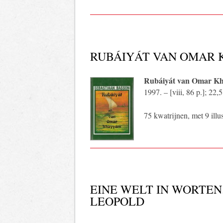
RUBÁIYÁT VAN OMAR
Rubáiyát van Omar K
1997. – [viii, 86 p.]; 2
75 kwatrijnen, met 9 illust
EINE WELT IN WORTEN.
LEOPOLD