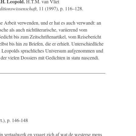
.H. Leopold.
H.T.M. van Vliet
Editionswissenschaft
, 11 (1997), p. 116–128.
ne Arbeit verwenden, und er hat es auch verwandt: an
rische als auch nichtliterarische, variierend vom
dicht bis zum Zeitschriftenartikel, vom Reisebericht
bst bis hin zu Briefen, die er erhielt. Unterschiedliche
n Leopolds sprachliches Universum aufgenommen und
 der vielen Dossiers mit Gedichten in statu nascendi.
rt.), p. 146-148
n vertaalwerk en vraagt zich af wat de westerse mens