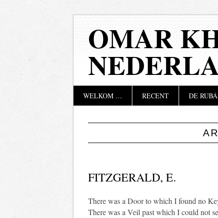
OMAR KH
NEDERL
Hoofdmenu
Naar
WELKOM …
RECENT
DE RUBÁ
de
inhoud
springen
A
FITZGERALD, E.
There was a Door to which I found no Ke
There was a Veil past which I could not se