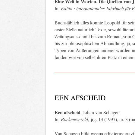
Eine Welt in Worten. Die Quellen von J
In:
Editio : internationales Jahrbuch für 
Buchstäblich alles konnte Leopold für sei
erster Stelle natürlich Texte, sowohl litera
Zeitungsausschnitt bis zum Roman, vom Ge
bis zur philosophischen Abhandlung, ja, sel
Typen von Äußerungen anderer wurden i
fanden wie von selbst ihren Platz in einem
EEN AFSCHEID
Een afscheid
. Johan van Schagen
In:
Boekenwereld,
jrg. 13 (1997), nr. 3 (m
Van Schagen blikt weemoedig terug op zij