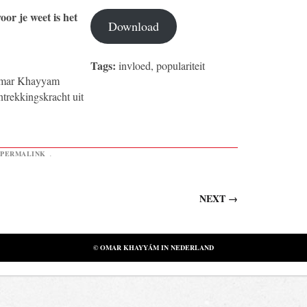
oor je weet is het
Download
Tags:
invloed, populariteit
 Omar Khayyam
ntrekkingskracht uit
PERMALINK
.
NEXT
→
© OMAR KHAYYÁM IN NEDERLAND