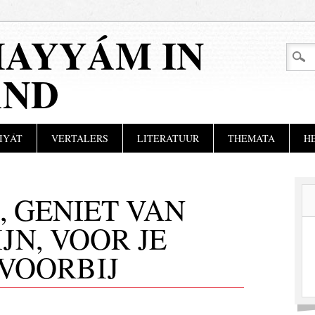
AYYÁM IN
AND
IYÁT
VERTALERS
LITERATUUR
THEMATA
H
, GENIET VAN
JN, VOOR JE
 VOORBIJ