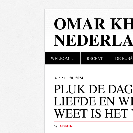
OMAR KH
NEDERL
Hoofdmenu
Naar
WELKOM …
RECENT
DE RUBÁ
de
inhoud
springen
20, 2024
APRIL
PLUK DE DAG
LIEFDE EN WI
WEET IS HET
by
ADMIN