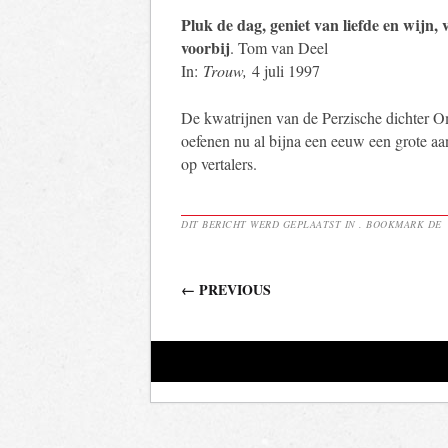
Pluk de dag, geniet van liefde en wijn, v
voorbij
. Tom van Deel
In:
Trouw,
4 juli 1997
De kwatrijnen van de Perzische dichter
oefenen nu al bijna een eeuw een grote aa
op vertalers.
DIT BERICHT WERD GEPLAATST IN . BOOKMARK DE
Berichtnavigatie
←
PREVIOUS