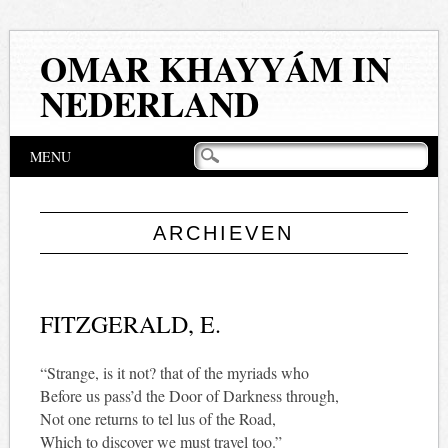
OMAR KHAYYÁM IN
NEDERLAND
Hoofdmenu
Naar
MENU
de
inhoud
springen
ARCHIEVEN
FITZGERALD, E.
“Strange, is it not? that of the myriads who
Before us pass’d the Door of Darkness through,
Not one returns to tel lus of the Road,
Which to discover we must travel too.”