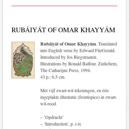
RUBÁIYÁT OF OMAR KHAYYÁM
Rubáiyát of Omar Khayyám
. Translated
into English verse by Edward FitzGerald.
Introduced by Jos Biegstraaten.
Illustrations by Ronald Balfour. Zuilichem,
The Catharijne Press, 1994.
43 p.; 6,5 cm.
Met vijf zwart-wit tekeningen, en één
ingeplakte illustratie (frontispice) in zwart-
wit-rood.
– ‘Opdracht’
– ‘Introduction’, p. i-ix