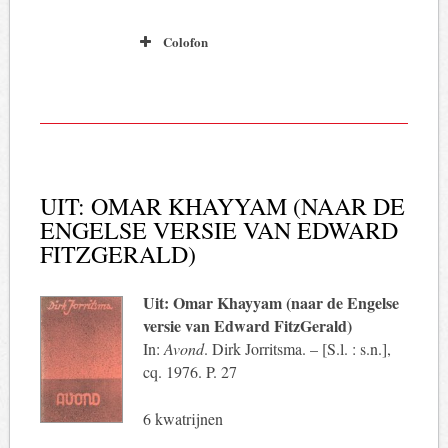
Colofon
UIT: OMAR KHAYYAM (NAAR DE
ENGELSE VERSIE VAN EDWARD
FITZGERALD)
Uit: Omar Khayyam (naar de Engelse
versie van Edward FitzGerald)
In:
Avond
. Dirk Jorritsma. – [S.l. : s.n.],
cq. 1976. P. 27
6 kwatrijnen