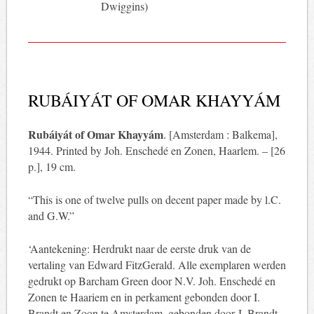
Dwiggins)
RUBÁIYÁT OF OMAR KHAYYÁM
Rubáiyát of Omar Khayyám
. [Amsterdam : Balkema],
1944. Printed by Joh. Enschedé en Zonen, Haarlem. – [26
p.], 19 cm.
“This is one of twelve pulls on decent paper made by l.C.
and G.W.”
‘Aantekening: Herdrukt naar de eerste druk van de
vertaling van Edward FitzGerald. Alle exemplaren werden
gedrukt op Barcham Green door N.V. Joh. Enschedé en
Zonen te Haariem en in perkament gebonden door I.
Brandt en Zoon te Amsterdam, gebonden door J. Brandt