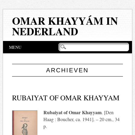
OMAR KHAYYÁM IN
NEDERLAND
Hoofdmenu
Naar
MENU
de
inhoud
springen
ARCHIEVEN
RUBAIYAT OF OMAR KHAYYAM
Rubaiyat of Omar Khayyam
. [Den
Haag : Boucher, ca. 1941]. – 20 cm., 34
p.