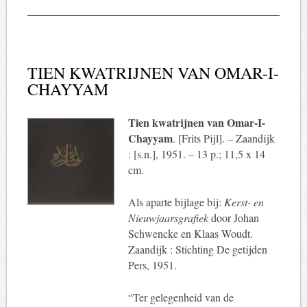
TIEN KWATRIJNEN VAN OMAR-I-
CHAYYAM
Tien kwatrijnen van Omar-I-
Chayyam
. [Frits Pijl]. – Zaandijk
: [s.n.], 1951. – 13 p.; 11,5 x 14
cm.
Als aparte bijlage bij:
Kerst- en
Nieuwjaarsgrafiek
door Johan
Schwencke en Klaas Woudt.
Zaandijk : Stichting De getijden
Pers, 1951.
“Ter gelegenheid van de