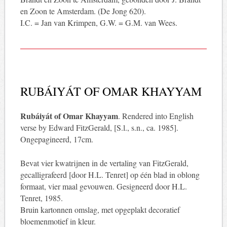
en Zoon te Amsterdam. (De Jong 620).
I.C. = Jan van Krimpen, G.W. = G.M. van Wees.
RUBÁIYÁT OF OMAR KHAYYAM
Rubáiyát of Omar Khayyam
. Rendered into English
verse by Edward FitzGerald, [S.l., s.n., ca. 1985].
Ongepagineerd, 17cm.
Bevat vier kwatrijnen in de vertaling van FitzGerald,
gecalligrafeerd [door H.L. Tenret] op één blad in oblong
formaat, vier maal gevouwen. Gesigneerd door H.L.
Tenret, 1985.
Bruin kartonnen omslag, met opgeplakt decoratief
bloemenmotief in kleur.